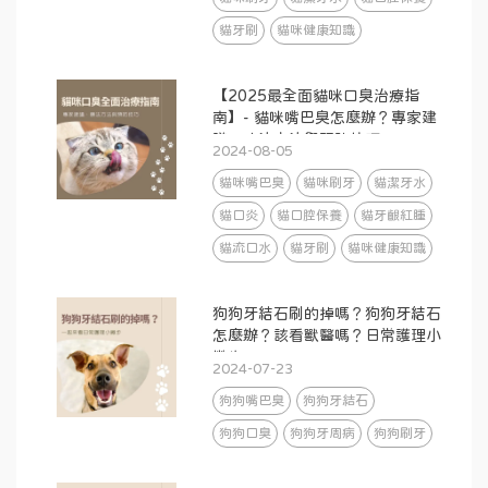
貓牙刷
貓咪健康知識
【2025最全面貓咪口臭治療指
南】- 貓咪嘴巴臭怎麼辦？專家建
議、療法方法與預防技巧
2024-08-05
貓咪嘴巴臭
貓咪刷牙
貓潔牙水
貓口炎
貓口腔保養
貓牙齦紅腫
貓流口水
貓牙刷
貓咪健康知識
狗狗牙結石刷的掉嗎？狗狗牙結石
怎麼辦？該看獸醫嗎？日常護理小
撇步
2024-07-23
狗狗嘴巴臭
狗狗牙結石
狗狗口臭
狗狗牙周病
狗狗刷牙