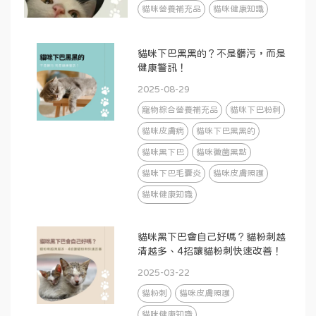
貓咪營養補充品
貓咪健康知識
貓咪下巴黑黑的？不是髒污，而是
健康警訊！
2025-08-29
寵物綜合營養補充品
貓咪下巴粉刺
貓咪皮膚病
貓咪下巴黑黑的
貓咪黑下巴
貓咪黴菌黑點
貓咪下巴毛囊炎
貓咪皮膚照護
貓咪健康知識
貓咪黑下巴會自己好嗎？貓粉刺越
清越多、4招讓貓粉刺快速改善！
2025-03-22
貓粉刺
貓咪皮膚照護
貓咪健康知識