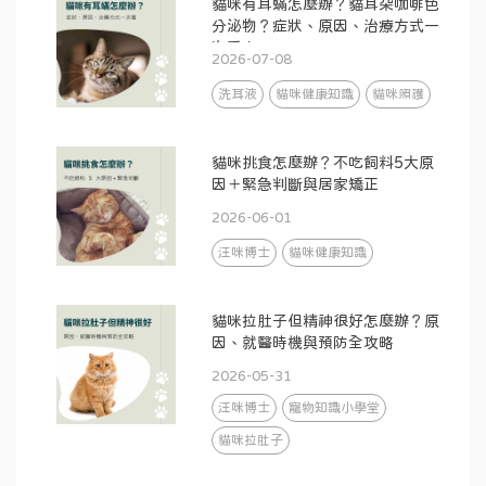
貓咪有耳蟎怎麼辦？貓耳朵咖啡色
分泌物？症狀、原因、治療方式一
次看！
2026-07-08
洗耳液
貓咪健康知識
貓咪照護
貓咪挑食怎麼辦？不吃飼料5大原
因＋緊急判斷與居家矯正
2026-06-01
汪咪博士
貓咪健康知識
貓咪拉肚子但精神很好怎麼辦？原
因、就醫時機與預防全攻略
2026-05-31
汪咪博士
寵物知識小學堂
貓咪拉肚子