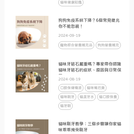
貓咪健康知識
狗狗免疫系統下降？6個常見徵兆
你不能忽視！
2024-09-19
寵物綜合營養補充品
狗狗營養補充
貓咪牙結石嚴重嗎？專家帶你認識
貓咪牙結石的症狀、原因與日常保
養
2024-08-19
口腔保健噴液
貓咪嘴巴臭
貓咪刷牙
貓潔牙水
貓口腔保養
貓牙刷
貓咪刷牙教學：三個步驟讓你家貓
咪乖乖接受刷牙