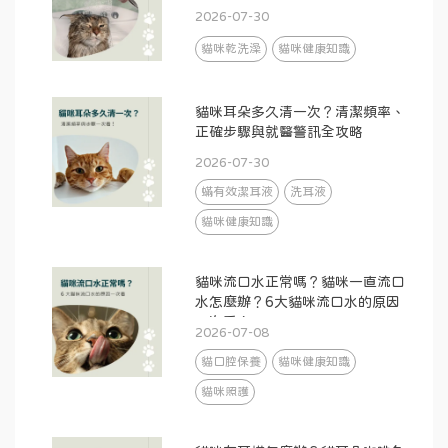
2026-07-30
貓咪乾洗澡
貓咪健康知識
貓咪耳朵多久清一次？清潔頻率、
正確步驟與就醫警訊全攻略
2026-07-30
蟎有效潔耳液
洗耳液
貓咪健康知識
貓咪流口水正常嗎？貓咪一直流口
水怎麼辦？6大貓咪流口水的原因
一次看！
2026-07-08
貓口腔保養
貓咪健康知識
貓咪照護