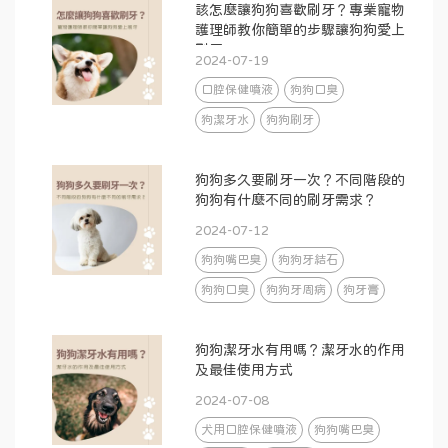
該怎麼讓狗狗喜歡刷牙？專業寵物
護理師教你簡單的步驟讓狗狗愛上
刷牙
2024-07-19
口腔保健噴液
狗狗口臭
狗潔牙水
狗狗刷牙
狗狗多久要刷牙一次？不同階段的
狗狗有什麼不同的刷牙需求？
2024-07-12
狗狗嘴巴臭
狗狗牙結石
狗狗口臭
狗狗牙周病
狗牙膏
狗狗潔牙水有用嗎？潔牙水的作用
及最佳使用方式
2024-07-08
犬用口腔保健噴液
狗狗嘴巴臭