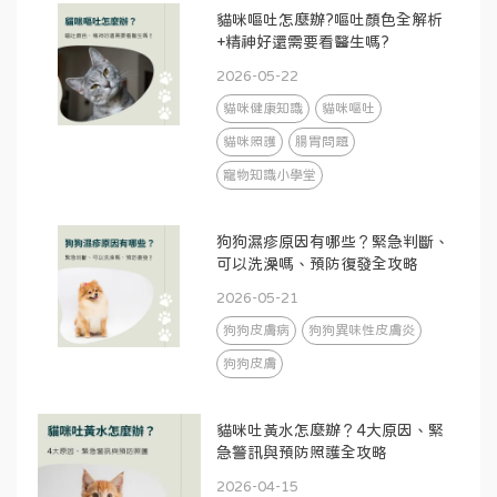
貓咪嘔吐怎麼辦?嘔吐顏色全解析
+精神好還需要看醫生嗎?
2026-05-22
貓咪健康知識
貓咪嘔吐
貓咪照護
腸胃問題
寵物知識小學堂
狗狗濕疹原因有哪些？緊急判斷、
可以洗澡嗎、預防復發全攻略
2026-05-21
狗狗皮膚病
狗狗異味性皮膚炎
狗狗皮膚
貓咪吐黃水怎麼辦？4大原因、緊
急警訊與預防照護全攻略
2026-04-15