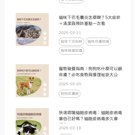
貓咪下巴毛囊炎怎麼辦？5大症狀
＋清潔與預防重點一次看
2025-03-21
貓咪下巴粉刺
貓咪皮膚照護
貓咪健康知識
寵物營養指南：狗狗吃什麼可以顧
皮膚？必吃食物與護理秘訣大公
開！
2025-03-20
狗狗皮膚病
快速認識貓皰疹病毒：貓皰疹病毒
會自己好嗎？貓皰疹病毒多久會
好？
2025-03-19