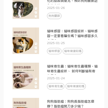
化的原因與徵兆、預防狗狗關節退
化的方法
2025-01-26
狗狗關節
貓咪感冒：貓咪感冒症狀、貓咪感
冒一定要看醫生嗎？貓咪感冒多久
會好？
2025-01-25
貓咪感冒
貓咪健康知識
貓咪寄生蟲：貓咪寄生蟲種類、貓
咪寄生蟲症狀、 如何判斷貓有寄
生蟲？
2025-01-24
貓咪寄生蟲
貓咪健康知識
狗狗脂肪瘤：狗狗長脂肪瘤怎麼
辦？脂肪瘤開刀多少錢？