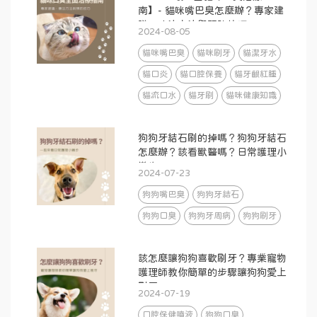
南】- 貓咪嘴巴臭怎麼辦？專家建
議、療法方法與預防技巧
2024-08-05
貓咪嘴巴臭
貓咪刷牙
貓潔牙水
貓口炎
貓口腔保養
貓牙齦紅腫
貓流口水
貓牙刷
貓咪健康知識
狗狗牙結石刷的掉嗎？狗狗牙結石
怎麼辦？該看獸醫嗎？日常護理小
撇步
2024-07-23
狗狗嘴巴臭
狗狗牙結石
狗狗口臭
狗狗牙周病
狗狗刷牙
該怎麼讓狗狗喜歡刷牙？專業寵物
護理師教你簡單的步驟讓狗狗愛上
刷牙
2024-07-19
口腔保健噴液
狗狗口臭