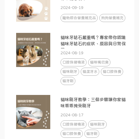
2024-09-19
寵物綜合營養補充品
狗狗營養補充
貓咪牙結石嚴重嗎？專家帶你認識
貓咪牙結石的症狀、原因與日常保
養
2024-08-19
口腔保健噴液
貓咪嘴巴臭
貓咪刷牙
貓潔牙水
貓口腔保養
貓牙刷
貓咪刷牙教學：三個步驟讓你家貓
咪乖乖接受刷牙
2024-08-17
口腔保健噴液
貓咪刷牙
貓口腔保養
貓牙刷