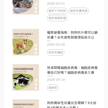
2025-03-21
貓咪下巴粉刺
貓咪皮膚照護
貓咪健康知識
寵物營養指南：狗狗吃什麼可以顧
皮膚？必吃食物與護理秘訣大公
開！
2025-03-20
狗狗皮膚病
快速認識貓皰疹病毒：貓皰疹病毒
會自己好嗎？貓皰疹病毒多久會
好？
2025-03-19
貓皰疹
狗狗異味性皮膚炎怎麼辦？4大症
狀+改善方法一次看！