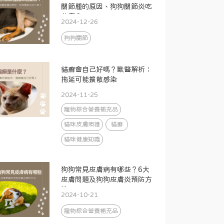
關節腫的原因、狗狗關節炎吃
什麼？
2024-12-26
狗狗關節
貓癬會自己好嗎？獸醫解析：
拖延可能擴散感染
2024-11-25
寵物綜合營養補充品
貓咪皮膚照護
貓癬
貓咪健康知識
狗狗常見皮膚病有哪些？6大
皮膚問題及狗狗皮膚炎預防方
法
2024-10-21
寵物綜合營養補充品