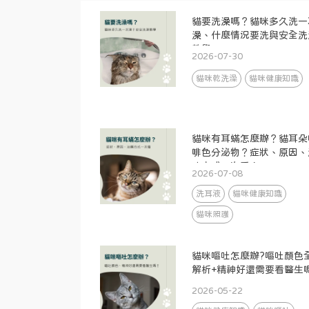
貓要洗澡嗎？貓咪多久洗一
澡、什麼情況要洗與安全洗
教學
2026-07-30
貓咪乾洗澡
貓咪健康知識
貓咪有耳蟎怎麼辦？貓耳朵
啡色分泌物？症狀、原因、
療方式一次看！
2026-07-08
洗耳液
貓咪健康知識
貓咪照護
貓咪嘔吐怎麼辦?嘔吐顏色
解析+精神好還需要看醫生
2026-05-22