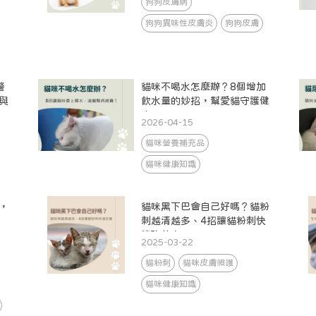
狗狗皮膚病
狗狗異味性皮膚炎
狗狗皮膚
警
貓咪不喝水怎麼辦？8個增加
與
飲水量的妙招，幫愛貓守護健
康
2026-04-15
貓咪營養補充品
貓咪健康知識
，
貓咪黑下巴會自己好嗎？貓粉
刺越清越多、4招讓貓粉刺快
速改善！
2025-03-22
貓粉刺
貓咪皮膚照護
貓咪健康知識