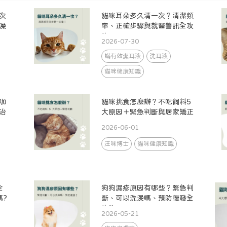
次
貓咪耳朵多久清一次？清潔頻
澡
率、正確步驟與就醫警訊全攻
略
2026-07-30
蟎有效潔耳液
洗耳液
貓咪健康知識
咖
貓咪挑食怎麼辦？不吃飼料5
治
大原因＋緊急判斷與居家矯正
2026-06-01
汪咪博士
貓咪健康知識
全
狗狗濕疹原因有哪些？緊急判
嗎?
斷、可以洗澡嗎、預防復發全
攻略
2026-05-21