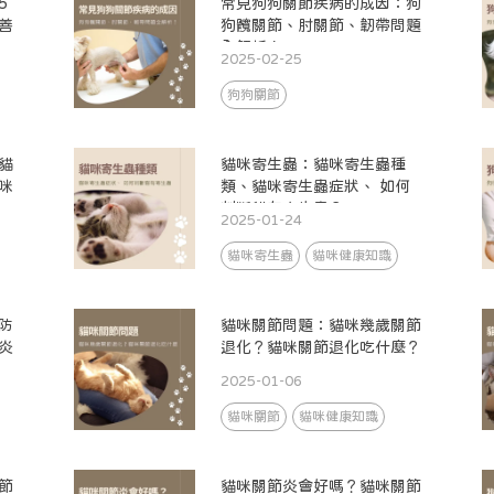
5
常見狗狗關節疾病的成因：狗
善
狗髖關節、肘關節、韌帶問題
全解析！
2025-02-25
狗狗關節
貓
貓咪寄生蟲：貓咪寄生蟲種
咪
類、貓咪寄生蟲症狀、 如何
判斷貓有寄生蟲？
2025-01-24
貓咪寄生蟲
貓咪健康知識
防
貓咪關節問題：貓咪幾歲關節
炎
退化？貓咪關節退化吃什麼？
2025-01-06
貓咪關節
貓咪健康知識
節
貓咪關節炎會好嗎？貓咪關節