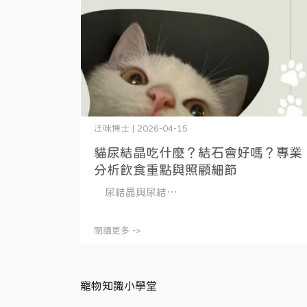
汪咪博士 | 2026-04-15
貓尿結晶吃什麼？結石會好嗎？專業
分析飲食重點與照顧細節
尿結晶與尿結⋯
閱讀更多 ->
寵物知識小學堂