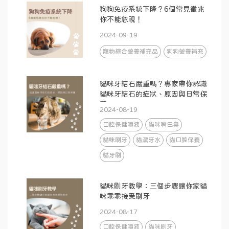
狗狗免疫系統下降？6個常見徵兆
你不能忽視！
2024-09-19
寵物綜合營養補充品
狗狗營養補充
貓咪牙結石嚴重嗎？專家帶你認識
貓咪牙結石的症狀、原因與日常保
養
2024-08-19
口腔保健噴液
貓咪嘴巴臭
貓咪刷牙
貓潔牙水
貓口腔保養
貓牙刷
貓咪刷牙教學：三個步驟讓你家貓
咪乖乖接受刷牙
2024-08-17
口腔保健噴液
貓咪刷牙