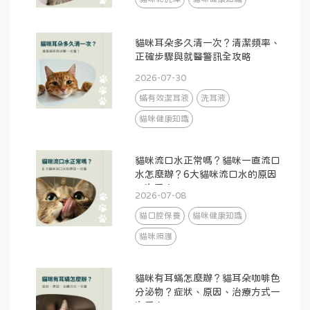
貓咪耳朵多久清一次？清潔頻率、
正確步驟與就醫警訊全攻略
2026-07-30
蟎有效潔耳液
洗耳液
貓咪健康知識
貓咪流口水正常嗎？貓咪一直流口
水怎麼辦？6大貓咪流口水的原因
一次看！
2026-07-08
貓口腔保養
貓咪健康知識
貓咪照護
貓咪有耳蟎怎麼辦？貓耳朵咖啡色
分泌物？症狀、原因、治療方式一
次看！