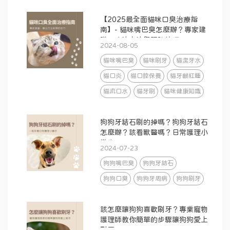
【2025最全面貓咪口臭治療指
南】- 貓咪嘴巴臭怎麼辦？專家建
議、療法方法與預防技巧
2024-08-05
貓咪嘴巴臭
貓咪刷牙
貓潔牙水
貓口炎
貓口腔保養
貓牙齦紅腫
貓流口水
貓牙刷
貓咪健康知識
狗狗牙結石刷的掉嗎？狗狗牙結石
怎麼辦？該看獸醫嗎？日常護理小
撇步
2024-07-23
狗狗嘴巴臭
狗狗牙結石
狗狗口臭
狗狗牙周病
狗狗刷牙
該怎麼讓狗狗喜歡刷牙？專業寵物
護理師教你簡單的步驟讓狗狗愛上