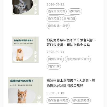
2026-05-22
貓咪健康知識
貓咪嘔吐
貓咪照護
腸胃問題
寵物知識小學堂
狗狗濕疹原因有哪些？緊急判斷、
可以洗澡嗎、預防復發全攻略
2026-05-21
狗狗皮膚病
狗狗異味性皮膚炎
狗狗皮膚
貓咪吐黃水怎麼辦？4大原因、緊
急警訊與預防照護全攻略
2026-04-15
貓咪營養補充品
貓咪健康知識