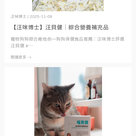
汪咪博士 | 2025-11-09
【汪咪博士】汪貝健│綜合營養補充品
寵物狗狗綜合維他命—狗狗保健食品推薦：汪咪博士評價
汪貝健 #⋯
閱讀更多 ->