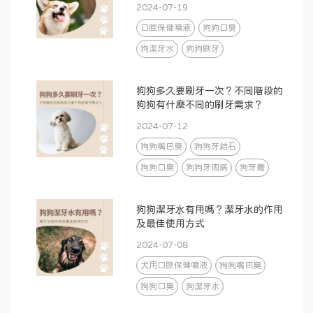
刷牙
2024-07-19
口腔保健噴液
狗狗口臭
狗潔牙水
狗狗刷牙
狗狗多久要刷牙一次？不同階段的
狗狗有什麼不同的刷牙需求？
2024-07-12
狗狗嘴巴臭
狗狗牙結石
狗狗口臭
狗狗牙周病
狗牙膏
狗狗潔牙水有用嗎？潔牙水的作用
及最佳使用方式
2024-07-08
犬用口腔保健噴液
狗狗嘴巴臭
狗狗口臭
狗潔牙水