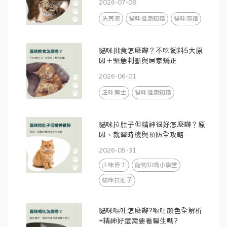
2026-07-08
洗耳液
貓咪健康知識
貓咪照護
貓咪挑食怎麼辦？不吃飼料5大原
因＋緊急判斷與居家矯正
2026-06-01
汪咪博士
貓咪健康知識
貓咪拉肚子但精神很好怎麼辦？原
因、就醫時機與預防全攻略
2026-05-31
汪咪博士
寵物知識小學堂
貓咪拉肚子
貓咪嘔吐怎麼辦?嘔吐顏色全解析
+精神好還需要看醫生嗎?