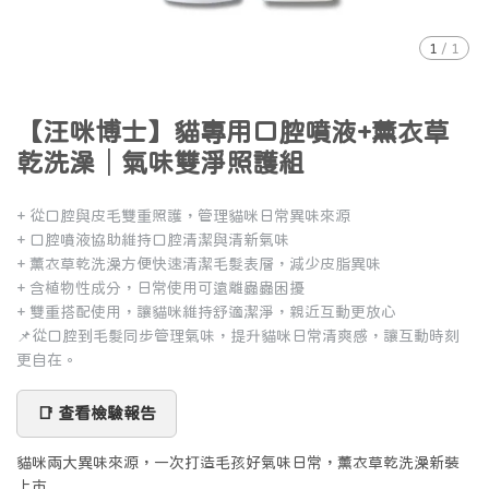
1
/
1
【汪咪博士】貓專用口腔噴液+薰衣草
乾洗澡│氣味雙淨照護組
+ 從口腔與皮毛雙重照護，管理貓咪日常異味來源
+ 口腔噴液協助維持口腔清潔與清新氣味
+ 薰衣草乾洗澡方便快速清潔毛髮表層，減少皮脂異味
+ 含植物性成分，日常使用可遠離蟲蟲困擾
+ 雙重搭配使用，讓貓咪維持舒適潔淨，親近互動更放心
📌從口腔到毛髮同步管理氣味，提升貓咪日常清爽感，讓互動時刻
更自在。
📑 查看檢驗報告
貓咪兩大異味來源，一次打造毛孩好氣味日常，薰衣草乾洗澡新裝
上市