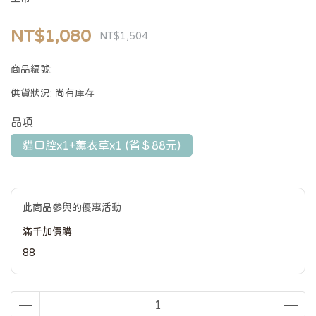
NT$1,080
NT$1,504
商品編號:
供貨狀況:
尚有庫存
品項
貓口腔x1+薰衣草x1 (省＄88元)
此商品參與的優惠活動
滿千加價購
88