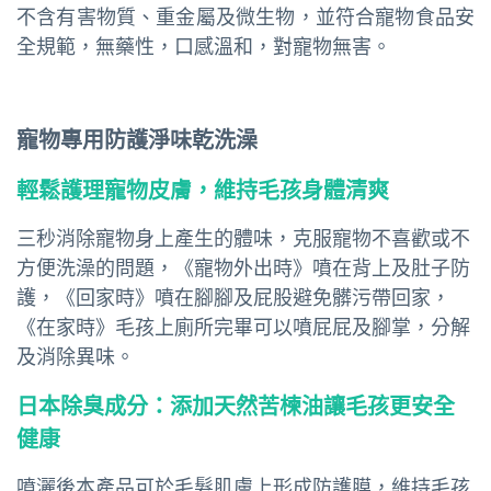
不含有害物質、重金屬及微生物，並符合寵物食品安
全規範，無藥性，口感溫和，對寵物無害。
寵物專用防護淨味乾洗澡
輕鬆護理寵物皮膚，維持毛孩身體清爽
三秒消除寵物身上產生的體味，克服寵物不喜歡或不
方便洗澡的問題，
《寵物外出時》噴在背上及肚子防
護，《回家時》噴在腳腳及屁股避免髒污帶回家，
《在家時》毛孩上廁所完畢可以噴屁屁及腳掌，分解
及消除異味。
日本除臭成分：添加天然苦楝油讓毛孩更安全
健康
噴灑後本產品可於毛髮肌膚上形成防護膜，維持毛孩