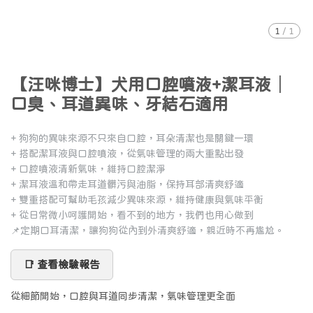
1
/
1
【汪咪博士】犬用口腔噴液+潔耳液│
口臭、耳道異味、牙結石適用
+ 狗狗的異味來源不只來自口腔，耳朵清潔也是關鍵一環
+ 搭配潔耳液與口腔噴液，從氣味管理的兩大重點出發
+ 口腔噴液清新氣味，維持口腔潔淨
+ 潔耳液溫和帶走耳道髒污與油脂，保持耳部清爽舒適
+ 雙重搭配可幫助毛孩減少異味來源，維持健康與氣味平衡
+ 從日常微小呵護開始，看不到的地方，我們也用心做到
📌定期口耳清潔，讓狗狗從內到外清爽舒適，親近時不再尷尬。
📑 查看檢驗報告
從細節開始，口腔與耳道同步清潔，氣味管理更全面