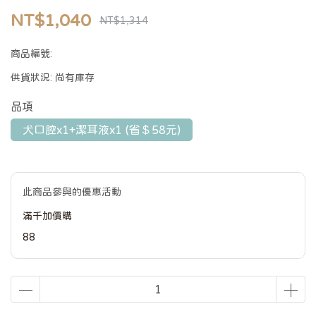
NT$1,040
NT$1,314
商品編號:
供貨狀況:
尚有庫存
品項
犬口腔x1+潔耳液x1 (省＄58元)
此商品參與的優惠活動
滿千加價購
88